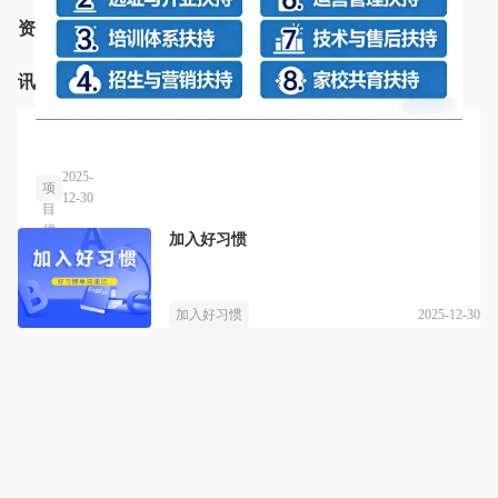
资
讯
项
目
优
2025-
项
势
12-30
目
优
加入好习惯
势
2025-12-30
加入好习惯