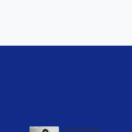
视频中心
艺术体操冠军张婧彧