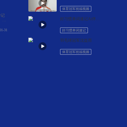
体育冠军祝福视频
学记
好习惯单词速记Ai伴学全科系统
、易
加盟
忆系
01-31
好习惯单词速记
羽毛球冠军沈益而
体育冠军祝福视频