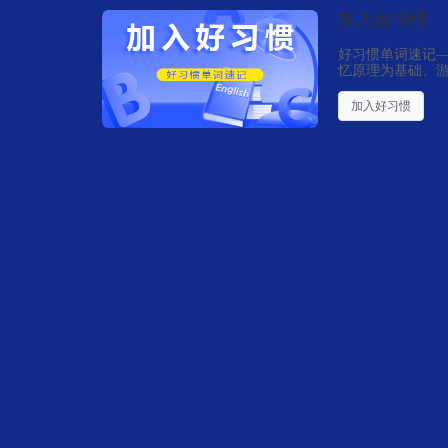
加入好习惯
好习惯单词速记—
忆原理为基础、
复制”为核心优
商提供从0到1的
加入好习惯
统+游戏化习惯养