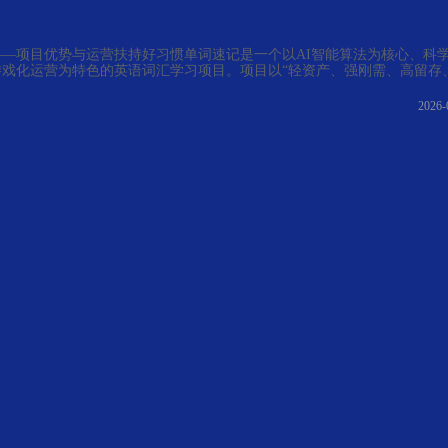
—项目优势与运营扶持好习惯单词速记是一个以AI智能算法为核心、科
游戏化运营为特色的英语词汇学习项目。项目以“轻资产、强刚需、高留存
势，通过线上线下双轨模式，帮助学生高效记单词、养成学习习惯，同时为
全流程运营扶持，实现低风险创业与稳定盈利。好习惯单词速记=AI智能记
2026-
成+轻资产运营模式+全流程扶持体系为学生提供