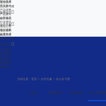
核心技术
运营扶持
产品简介
加入好习惯
产品优势

新闻动态
产品展示
公司动态
校区展示
行业资讯

合作共赢
通知公告
项目优势
知识资料
运营扶持
联系方式
加入好习惯

新闻动态
公司动态
行业资讯
通知公告
知识资料
联系方式
当前位置：
首页
合作共赢
加入好习惯
全部
项目优势
运营扶持
加入好习惯