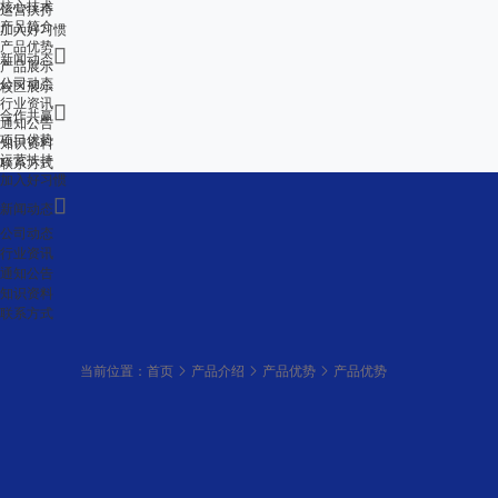
核心技术
运营扶持
产品简介
加入好习惯
产品优势

新闻动态
产品展示
公司动态
校区展示
行业资讯

合作共赢
通知公告
项目优势
知识资料
运营扶持
联系方式
加入好习惯

新闻动态
公司动态
行业资讯
通知公告
知识资料
联系方式
当前位置：
首页
产品介绍
产品优势
产品优势
产品优势