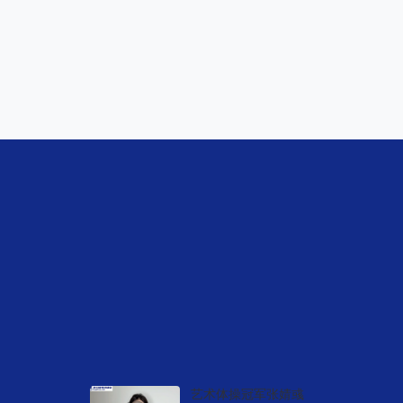
视频中心
艺术体操冠军张婧彧